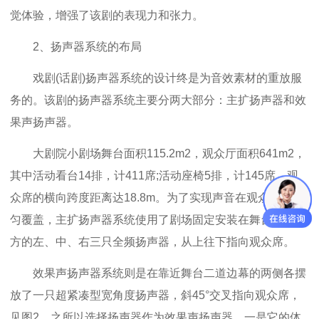
觉体验，增强了该剧的表现力和张力。
2、扬声器系统的布局
戏剧(话剧)扬声器系统的设计终是为音效素材的重放服
务的。该剧的扬声器系统主要分两大部分：主扩扬声器和效
果声扬声器。
大剧院小剧场舞台面积115.2m2，观众厅面积641m2，
其中活动看台14排，计411席;活动座椅5排，计145席，观
众席的横向跨度距离达18.8m。为了实现声音在观众区的均
匀覆盖，主扩扬声器系统使用了剧场固定安装在舞台台口上
方的左、中、右三只全频扬声器，从上往下指向观众席。
效果声扬声器系统则是在靠近舞台二道边幕的两侧各摆
放了一只超紧凑型宽角度扬声器，斜45°交叉指向观众席，
见图2。之所以选择扬声器作为效果声扬声器，一是它的体