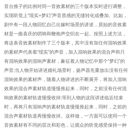
音台推子的比例对同一音效素材的三个版本实时进行调整，
实现听觉上“现实+梦幻”声音质感的无缝转化或叠加。比如，
剧中有一段人物回忆自己出嫁时场景的讲述，原始的音效素
材是一曲喜庆的唢呐和鞭炮声交织在一起。按照上述方法，
将这条音效素材制作了三个版本，其中没有加任何混响效果
的素材声代表着“现实”的声音，加入混响效果的混合声和只
有混响效果的混响声素材，象征着人物记忆中那个“梦幻”的
声音;当人物开始讲述婚礼场景时，扬声器先重放出没有任何
混响效果的素材声，随着人物讲述的不断展开，将加入混响
效果的混合声素材轨道慢慢推起来，同时，之前没有任何混
响效果的素材轨道慢慢收掉;等到人物的这段讲述临近结束
时，再将只有混响声的素材轨道慢慢推起来，同时，之前的
混合声素材轨道再慢慢收掉。这样做，一方面可以使同一个
音效素材有不同的层次和彩色，让观众的听觉感受保持一种