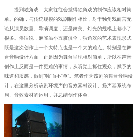
提到独角戏，大家往往会觉得独角戏的制作应该相对简
单。的确，与传统规模的戏剧制作相比，对于独角戏而言无
论从演员数量、导演调度，还是舞美、灯光的规模上都小了
很多。俗话说，麻雀虽小五脏俱全，独角戏的艺术表现形式
既是这次创作上一个大特点也是一个大的难点。特别是在舞
台音响设计方面，正是因为舞台呈现相对简单，所以在声音
创作上反而是一件更难的事情，从听觉上抓住观众，赋予的
味道和质感，做到“独”而不“单”。笔者作为该剧的舞台音响设
计，在这里分析该剧环境声的音效素材设计、扬声器系统布
局、音效素材的运用，并总结创作体会。