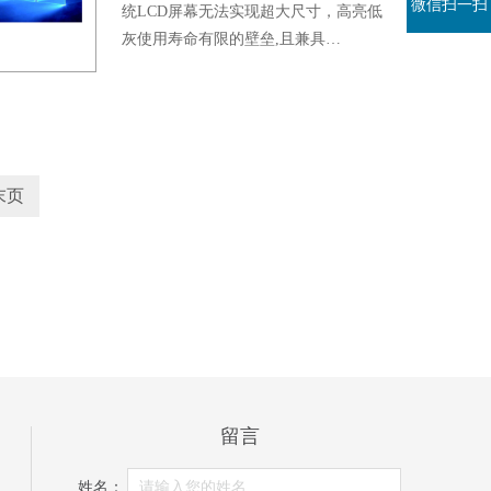
微信扫一扫
统LCD屏幕无法实现超大尺寸，高亮低
灰使用寿命有限的壁垒,且兼具…
末页
留言
姓名：