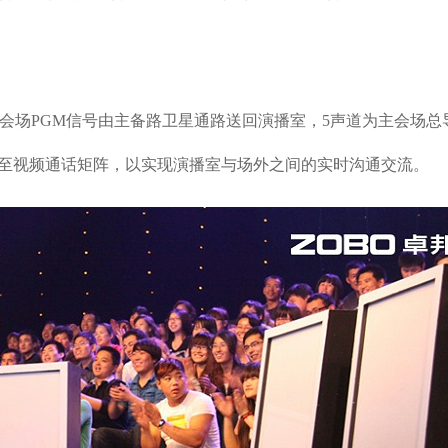
场PGM信号由主备路卫星通路送回演播室，5声道为主会场总
后送至视频通话矩阵，以实现演播室与场外之间的实时沟通交流。