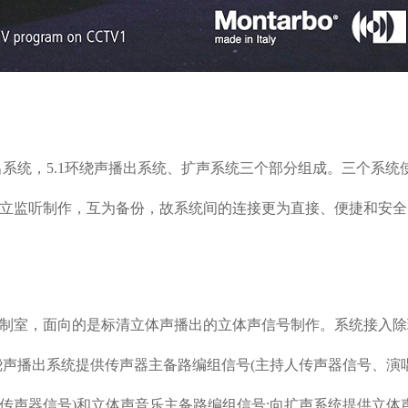
系统，5.1环绕声播出系统、扩声系统三个部分组成。三个系统
立监听制作，互为备份，故系统间的连接更为直接、便捷和安全
室，面向的是标清立体声播出的立体声信号制作。系统接入除
绕声播出系统提供传声器主备路编组信号(主持人传声器信号、演
传声器信号)和立体声音乐主备路编组信号;向扩声系统提供立体