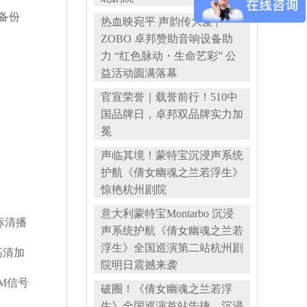
备份
热血映宛平 声韵传大爱 |
ZOBO 卓邦赞助音响设备助
力 “红色脉动・生命艺彩” 公
益活动圆满落幕
官宣荣誉｜载誉前行！510中
国品牌日，卓邦双品牌实力加
冕
声临其境！蒙特宝沉浸声系统
护航《倩女幽魂之兰若浮生》
惊艳杭州剧院
意大利蒙特宝Montarbo 沉浸
标清播
声系统护航《倩女幽魂之兰若
浮生》全国巡演第二站杭州剧
高清加
院明日震撼来袭
M信号
破圈！《倩女幽魂之兰若浮
生》全国巡演首站告捷，沉浸