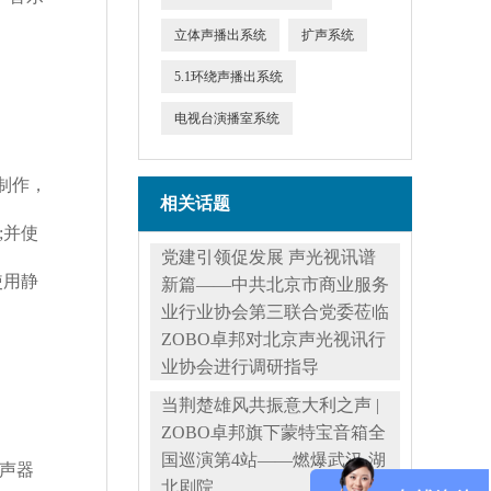
立体声播出系统
扩声系统
5.1环绕声播出系统
电视台演播室系统
制作，
相关话题
;并使
党建引领促发展 声光视讯谱
使用静
新篇——中共北京市商业服务
业行业协会第三联合党委莅临
ZOBO卓邦对北京声光视讯行
业协会进行调研指导
当荆楚雄风共振意大利之声 |
ZOBO卓邦旗下蒙特宝音箱全
国巡演第4站——燃爆武汉·湖
声器
北剧院