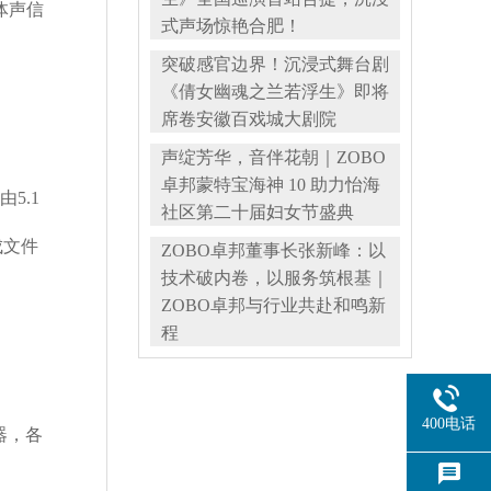
体声信
式声场惊艳合肥！
突破感官边界！沉浸式舞台剧
《倩女幽魂之兰若浮生》即将
席卷安徽百戏城大剧院
声绽芳华，音伴花朝｜ZOBO
卓邦蒙特宝海神 10 助力怡海
5.1
社区第二十届妇女节盛典
成文件
ZOBO卓邦董事长张新峰：以
技术破内卷，以服务筑根基｜
ZOBO卓邦与行业共赴和鸣新
程
400电话
器，各