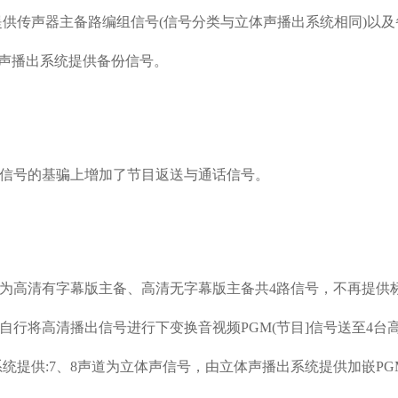
提供传声器主备路编组信号(信号分类与立体声播出系统相同)以及
体声播出系统提供备份信号。
号的基骗上增加了节目返送与通话信号。
高清有字幕版主备、高清无字幕版主备共4路信号，不再提供
行将高清播出信号进行下变换音视频PGM(节目]信号送至4台
系统提供:7、8声道为立体声信号，由立体声播出系统提供加嵌PG