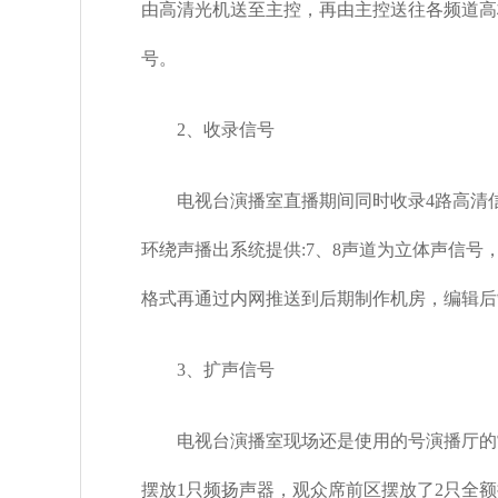
由高清光机送至主控，再由主控送往各频道高
号。
2、收录信号
电视台演播室直播期间同时收录4路高清信号
环绕声播出系统提供:7、8声道为立体声信
格式再通过内网推送到后期制作机房，编辑后
3、扩声信号
电视台演播室现场还是使用的号演播厅的常
摆放1只频扬声器，观众席前区摆放了2只全