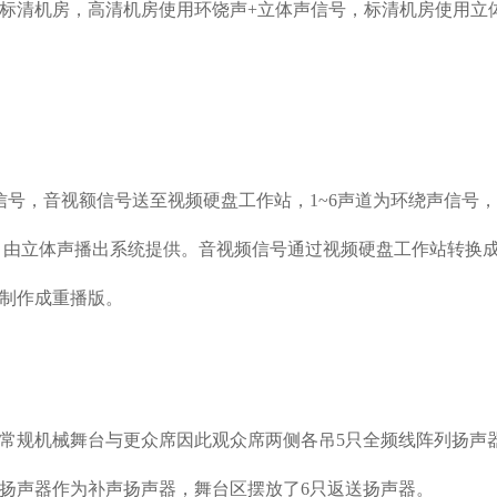
标清机房，高清机房使用环饶声+立体声信号，标清机房使用立
，音视额信号送至视频硬盘工作站，1~6声道为环绕声信号，由
号，由立体声播出系统提供。音视频信号通过视频硬盘工作站转换
制作成重播版。
规机械舞台与更众席因此观众席两侧各吊5只全频线阵列扬声
额扬声器作为补声扬声器，舞台区摆放了6只返送扬声器。