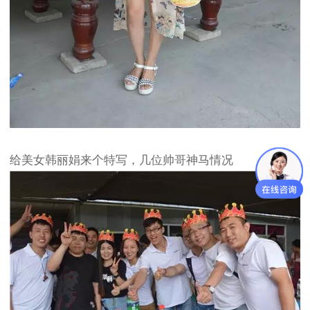
给美女韩丽娟来个特写，几位帅哥神马情况