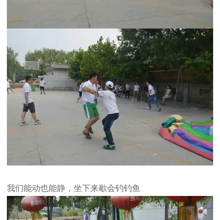
我们能动也能静，坐下来歇会钓钓鱼