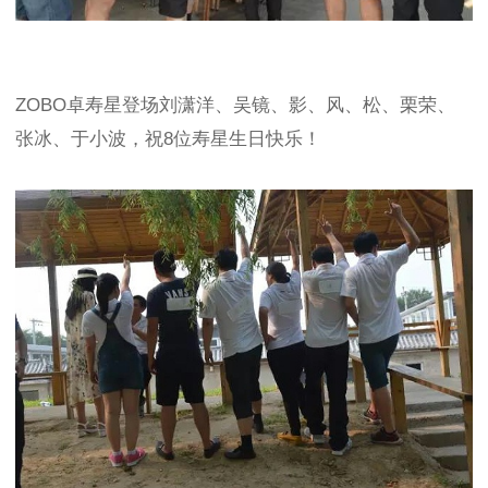
ZOBO卓寿星登场刘潇洋、吴镜、影、风、松、栗荣、
张冰、于小波，祝8位寿星生日快乐！