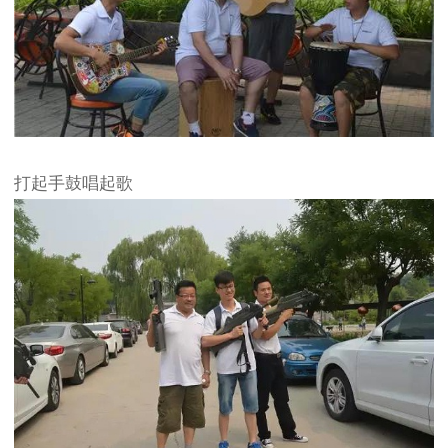
打起手鼓唱起歌