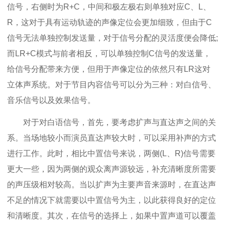
信号，右侧时为R+C，中间和极左极右则单独对应C、L、
R，这对于具有运动轨迹的声像定位会更加细致，但由于C
信号无法单独控制发送量，对于信号分配的灵活度便会降低;
而LR+C模式与前者相反，可以单独控制C信号的发送量，
给信号分配带来方便，但用于声像定位的依然只有LR这对
立体声系统。对于节目内容信号可以分为三种：对白信号、
音乐信号以及效果信号。
对于对白语信号，首先，要考虑扩声与直达声之间的关
系。当场地较小而演员直达声较大时，可以采用补声的方式
进行工作。此时，相比中置信号来说，两侧(L、R)信号需要
更大一些，因为两侧的观众离声源较远，补充清晰度所需要
的声压级相对较高。当以扩声为主要声音来源时，在直达声
不足的情况下就需要以中置信号为主，以此获得良好的定位
和清晰度。其次，在信号的选择上，如果中置声道可以覆盖