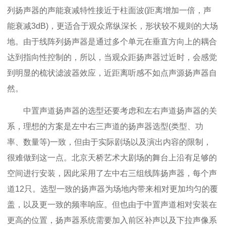
列扬声器的声能衰减特性接近于柱面波(距离增加一倍，声
能衰减3dB)，更适合于观众席纵深长，形状较不规则的大场
地。由于线阵列扬声器是通过多个单元在垂直方向上的耦合
达到指向性控制的，所以，当观众距扬声器过近时，会感觉
到明显的梳状滤波器效应，近距离听感不如点声源扬声器自
然。
中置声道扬声器的选型还要考虑和左右声道扬声器的关
系，理想的方案是左中右三声道的扬声器选型(类型、功
率、数量等)一致，但由于实际剧场以及演出内容的限制，
很难做到这一点。北京天桥艺术大剧场的舞台上沿有足够的
空间进行安装，因此采用了左中右三组线阵扬声器，每个声
道12只。选型一致的扬声器为场地内带来相对更加均匀的覆
盖，以及更一致的频率响应。但也由于中置声道相对安装在
更高的位置，扬声器系统需要加入前区补声以及下拉声像系