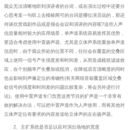
观众无法清晰地听到演讲者的台词，或在演出过程中还要分
心思考某一句听上去模棱两可的台词是哪位演员说的，那还
何谈欣赏戏剧作品或是领会会议和演讲的内容呢?这些人声
信息量相对较大的应用场景，单声道系统容易发挥其优势，
更适合考虑使用中置扬声器。尤其是立体声系统重放单声道
信息时，由于观众所处的位置不同，往往会在覆盖的交叠区
域上使同一信号产生强度差和时间差，从而造成梳状滤波效
应，在个别频率产生叠加或抵消，在降低语言清晰度的同时
也会影响到声像定位的准确性(有关两组音箱覆盖区域交叠
处信号的强度和时间差的问题比较复杂，将会另外进行讨
论)。使用中置声道专门负责这类节目的扩声是一个非常有
效的解决办法，可以把中置声道作为人声使用，而将其他对
立体声定位有要求的内容发送给立体声的左右扬声器。
2、主扩系统是否足以应对演出场地的宽度