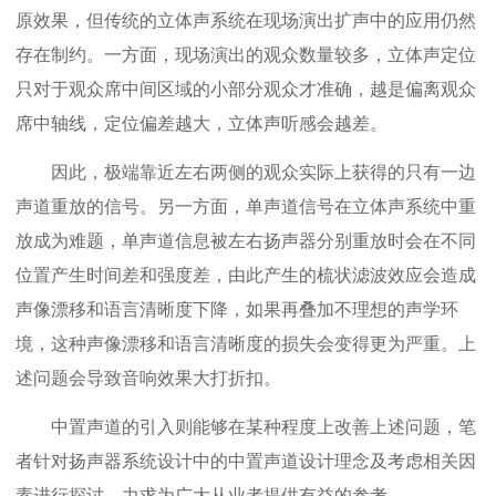
原效果，但传统的立体声系统在现场演出扩声中的应用仍然
存在制约。一方面，现场演出的观众数量较多，立体声定位
只对于观众席中间区域的小部分观众才准确，越是偏离观众
席中轴线，定位偏差越大，立体声听感会越差。
因此，极端靠近左右两侧的观众实际上获得的只有一边
声道重放的信号。另一方面，单声道信号在立体声系统中重
放成为难题，单声道信息被左右扬声器分别重放时会在不同
位置产生时间差和强度差，由此产生的梳状滤波效应会造成
声像漂移和语言清晰度下降，如果再叠加不理想的声学环
境，这种声像漂移和语言清晰度的损失会变得更为严重。上
述问题会导致音响效果大打折扣。
中置声道的引入则能够在某种程度上改善上述问题，笔
者针对扬声器系统设计中的中置声道设计理念及考虑相关因
素进行探讨，力求为广大从业者提供有益的参考。