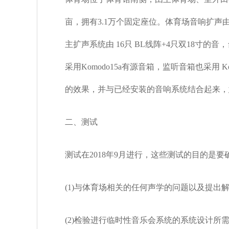
亩，拥有
3.1
万个固定座位。体育场音响扩声
主扩声系统由
16
只
BL
线阵
+4
只双
18
寸的音，
采用
Komodo15a
有源音箱，监听音箱也采用
K
的效果，并与已经安装的音响系统结合起来，
二、测试
测试在
2018
年
9
月进行，这些测试的目的是要
(1)
与体育场相关的任何声学的问题以及提出
(2)
检验进行临时性音乐会系统的系统设计所