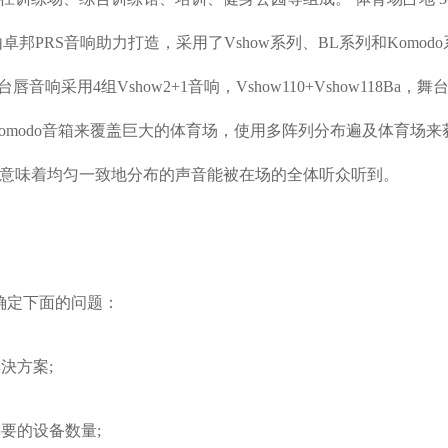
由卓邦
PRS
音响助力打造，采用了
Vshow
系列、
BL
系列和
Komodo
台唇音响采用
4
组
Vshow2+1
音响，
Vshow110+Vshow118Ba
，舞
omodo
音箱来覆盖巨大的体育场，使用多阵列分布遍及体育场来
意味着均匀一致地分布的声音能被在场的全体听众听到。
确定下面的问题：
解決方案
;
需要的设备数量
;