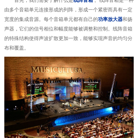
首先，我们需要了解什么是
线阵音箱
。线阵音箱是一种
由多个音箱单元连接形成的列阵，形成一个紧密而具有一定
宽度的集成音源。每个音箱单元都有自己的
功率放大器
和扬
声器，它们的信号相位和幅度能够被调整和控制。线阵音箱
的特殊结构使得声波扩散更加一致，能够实现声音的均匀分
布和覆盖。