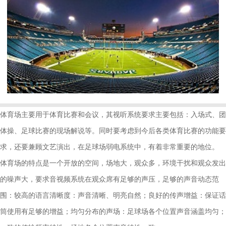
体育场主要用于体育比赛和
会议
，其视听系统要求主要包括：入场式、团
体操、足球比赛的现场解说等。同时要考虑到今后各类体育比赛的功能要
求，还要兼顾文艺演出，在足球场弱电系统中，有着非常重要的地位。
体育场的特点是一个开放的空间，场地大，观众多，环境干扰和观众发出
的噪声大，要求音视频系统在观众席有足够的声压，足够的声音动态范
围：较高的语言清晰度：声音清晰、明亮自然；良好的传声增益：保证话
筒使用有足够的增益；均匀分布的声场：足球场各个位置声音涵盖均匀；