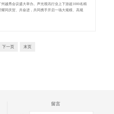
广州越秀会议盛大举办。声光视讯行业上下游超1000名精
荣耀同庆贺、共奋进，共同携手开启一场大规模、高规
下一页
末页
留言