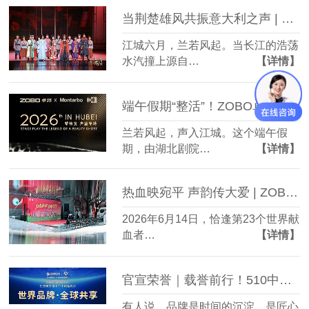
当荆楚雄风共振意大利之声 | ZOBO卓邦旗下蒙特宝音箱全国巡演第4站——燃爆武汉·湖北剧院
江城六月，兰若风起。当长江的浩荡
水汽撞上源自…
【详情】
端午假期“整活”！ZOBO卓邦蒙特宝音箱系统护航《倩女幽魂之兰若浮生》全国巡演第四站湖北剧院震撼来袭
兰若风起，声入江城。这个端午假
期，由湖北剧院…
【详情】
热血映宛平 声韵传大爱 | ZOBO 卓邦赞助音响设备助力 “红色脉动・生命艺彩” 公益活动圆满落幕
2026年6月14日，恰逢第23个世界献
血者…
【详情】
官宣荣誉｜载誉前行！510中国品牌日，卓邦双品牌实力加冕
有人说，品牌是时间的沉淀，是匠心