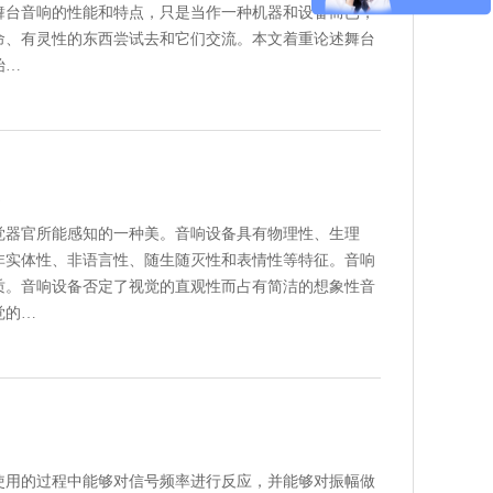
舞台音响的性能和特点，只是当作一种机器和设备而已，
命、有灵性的东西尝试去和它们交流。本文着重论述舞台
始…
美
觉器官所能感知的一种美。音响设备具有物理性、生理
非实体性、非语言性、随生随灭性和表情性等特征。音响
质。音响设备否定了视觉的直观性而占有简洁的想象性音
觉的…
使用的过程中能够对信号频率进行反应，并能够对振幅做