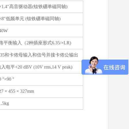
1×1.4"高音驱动器(钕铁硼单磁同轴)
1×8"低频单元 (钕铁硼单磁同轴)
40W
路平衡输入（2种插座形式6.35/×LR)
6.35和卡侬母输入和信号并接卡侬公输出
入电平+20 dBV (10V rms,14 V peak)
0 °×90 °
27 × 455 × 327mm
1.5kg