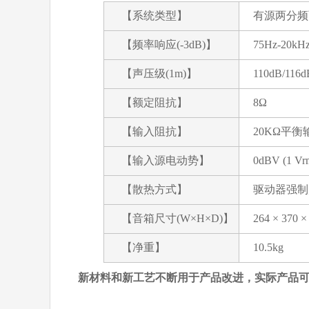
【系统类型】
有源两分频
【频率响应(-3dB)】
75Hz-20kH
【声压级(1m)】
110dB/116
【额定阻抗】
8Ω
【输入阻抗】
20KΩ平衡
【输入源电动势】
0dBV (1 Vr
【散热方式】
驱动器强制
【音箱尺寸(W×H×D)】
264 × 370 
【净重】
10.5kg
新材料和新工艺不断用于产品改进，实际产品