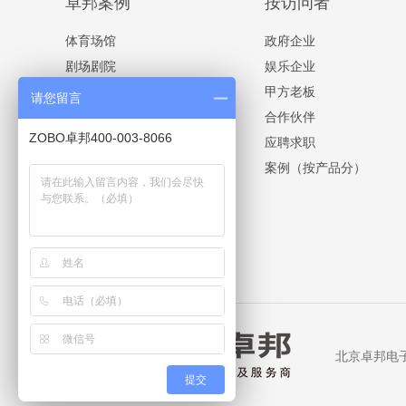
卓邦案例
按访问者
体育场馆
政府企业
剧场剧院
娱乐企业
酒店项目
甲方老板
请您留言
多功能厅
合作伙伴
ZOBO卓邦400-003-8066
会议室
应聘求职
流动演出
案例（按产品分）
学校案例
指挥大厅
更多案例 >>
北京卓邦电子技
提交