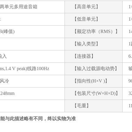
两单元多用途音箱
【高音单元】
z
【低音单元】
dB(峰值)
【额定功率（RMS）】
1
【输入类型】
1
输入
【连接器】
ms,1.4 V peak)线路100Hz
【输入过载源电动势】
输
风冷
【指向性(H×V )】
9
× 248mm
【包装尺寸(W×H×D)】
3
【毛重】
1
可能与此描述略有不同，终以实物为准