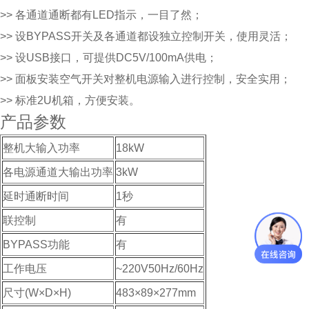
>> 各通道通断都有LED指示，一目了然；
>> 设BYPASS开关及各通道都设独立控制开关，使用灵活；
>> 设USB接口，可提供DC5V/100mA供电；
>> 面板安装空气开关对整机电源输入进行控制，安全实用；
>> 标准2U机箱，方便安装。
产品参数
整机大输入功率
18kW
各电源通道大输出功率
3kW
延时通断时间
1秒
联控制
有
BYPASS功能
有
工作电压
~220V50Hz/60Hz
尺寸(W×D×H)
483×89×277mm