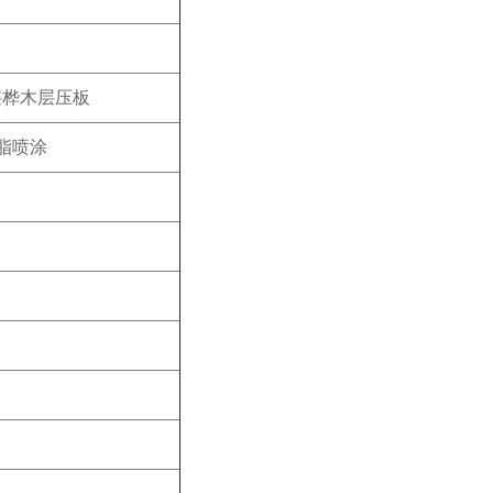
1层桦木层压板
脂喷涂