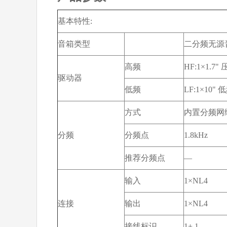
基本特性:
音箱类型
二分频无源
高频
HF:1×1.7
驱动器
低频
LF:1×10"
方式
内置分频网
分频
分频点
1.8kHz
推荐分频点
—
输入
1×NL4
连接
输出
1×NL4
接线标识
1+ 1-