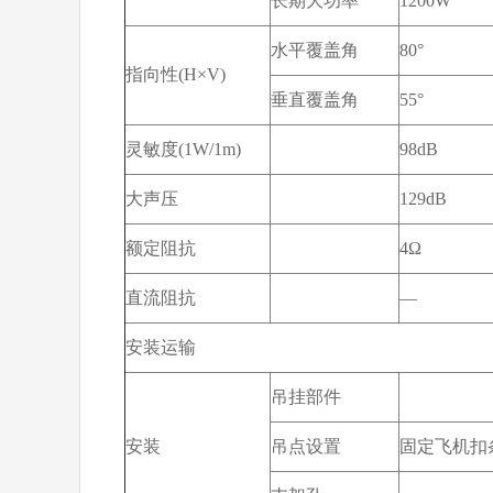
长期大功率
1200W
水平覆盖角
80°
指向性(H×V)
垂直覆盖角
55°
灵敏度(1W/1m)
98dB
大声压
129dB
额定阻抗
4Ω
直流阻抗
—
安装运输
吊挂部件
安装
吊点设置
固定飞机扣