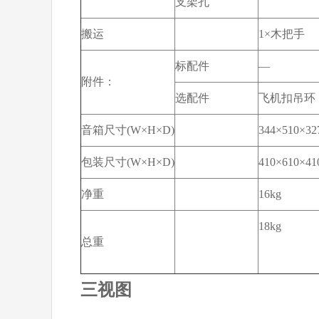
支架孔
搬运
1×木把手
标配件
—
附件：
选配件
飞机扣吊环
音箱尺寸(W×H×D)
344×510×3
包装尺寸(W×H×D)
410×610×4
净重
16kg
18kg
总重
三视图