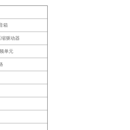
音箱
" 压缩驱动器
 低频单元
络