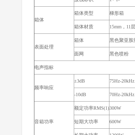
箱体类型
梯形箱
箱体
箱体材质
15mm，1
箱体
黑色聚亚胺
表面处理
面网
黑色喷粉
电声指标
±3dB
75Hz-20kHz
频率响应
-10dB
70Hz-20kHz
额定功率RMS(1)
300W
音箱功率
短期大功率
600W