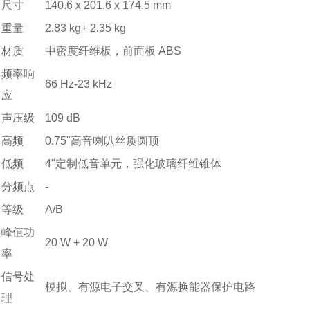
尺寸
140.6 x 201.6 x 174.5 mm
重量
2.83 kg+ 2.35 kg
材质
中密度纤维板，前面板 ABS
频率响
66 Hz-23 kHz
应
声压级
109 dB
高频
0.75"高音喇叭丝质圆顶
低频
4"定制低音单元，强化玻璃纤维锥体
分频点
-
等级
A/B
峰值功
20 W + 20 W
率
信号处
模拟、有源电子交叉、有源换能器保护电路
理