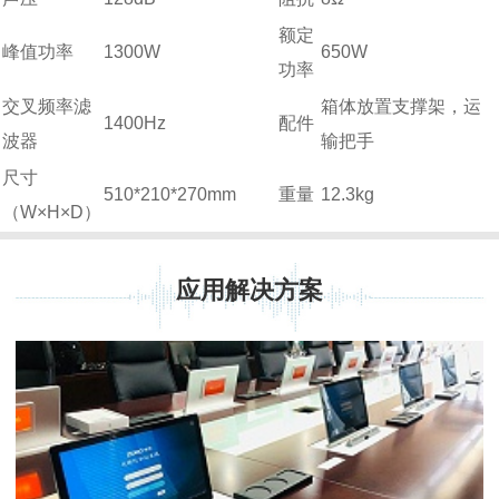
额定
峰值功率
1300W
650W
功率
交叉频率滤
箱体放置支撑架，运
1400Hz
配件
波器
输把手
尺寸
510*210*270mm
重量
12.3kg
（W×H×D）
应用解决方案