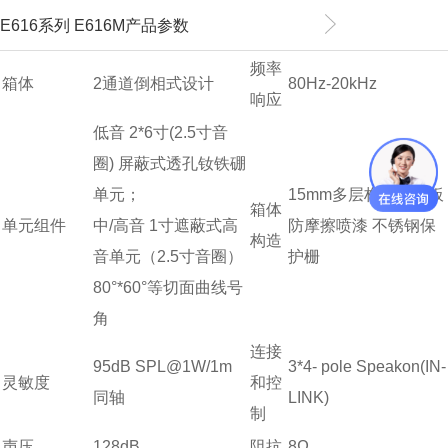
E616系列 E616M产品参数
频率
箱体
2通道倒相式设计
80Hz-20kHz
响应
低音 2*6寸(2.5寸音
圈) 屏蔽式透孔钕铁硼
单元；
15mm多层桦木胶合板
箱体
单元组件
中/高音 1寸遮蔽式高
防摩擦喷漆 不锈钢保
构造
音单元（2.5寸音圈）
护栅
80°*60°等切面曲线号
角
连接
95dB SPL@1W/1m
3*4- pole Speakon(IN-
灵敏度
和控
同轴
LINK)
制
声压
128dB
阻抗
8Ω